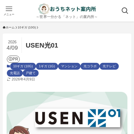
メニュー
～世界一分かる「ネット」の案内所～
ホーム
10ギガ (10G)
2026
USEN光01
4/09
PR
10ギガ (10G)
1ギガ (1G)
マンション
光コラボ
光テレビ
光電話
戸建て
2026年4月9日