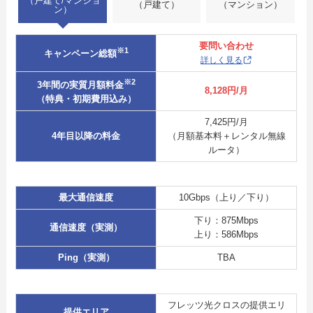
（戸建て/マンショ
（戸建て）
（マンション）
ン）
要問い合わせ
※1
キャンペーン総額
詳しく見る
※2
3年間の実質月額料金
8,128円/月
（特典・初期費用込み）
7,425円/月
4年目以降の料金
（月額基本料＋レンタル無線
ルータ）
最大通信速度
10Gbps（上り／下り）
下り：875Mbps
通信速度（実測）
上り：586Mbps
Ping（実測）
TBA
フレッツ光クロスの提供エリ
提供エリア