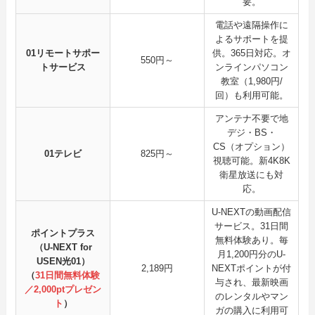
要。
電話や遠隔操作に
よるサポートを提
01リモートサポー
供。365日対応。オ
550円～
トサービス
ンラインパソコン
教室（1,980円/
回）も利用可能。
アンテナ不要で地
デジ・BS・
CS（オプション）
01テレビ
825円～
視聴可能。新4K8K
衛星放送にも対
応。
U-NEXTの動画配信
サービス。31日間
ポイントプラス
無料体験あり。毎
（U-NEXT for
月1,200円分のU-
USEN光01）
2,189円
NEXTポイントが付
（
31日間無料体験
与され、最新映画
／2,000ptプレゼン
のレンタルやマン
ト
）
ガの購入に利用可