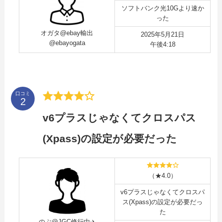
ソフトバンク光10Gより速か
った
オガタ@ebay輸出
2025年5月21日
@ebayogata
午後4:18
口コミ
v6プラスじゃなくてクロスパス
(Xpass)の設定が必要だった
（★4.0）
v6プラスじゃなくてクロスパ
ス(Xpass)の設定が必要だっ
た
のぶ@JGC修行中✈️