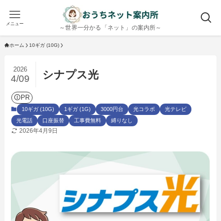
メニュー
～世界一分かる「ネット」の案内所～
ホーム
10ギガ (10G)
2026
シナプス光
4/09
PR
10ギガ (10G)
1ギガ (1G)
3000円台
光コラボ
光テレビ
光電話
口座振替
工事費無料
縛りなし
2026年4月9日