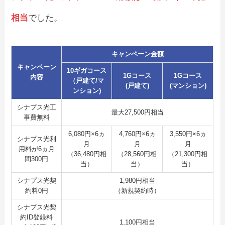
相当
でした。
キャンペーン金額
キャンペーン
10ギガコース
1Gコース
1Gコース
内容
（戸建て/マ
(戸建て)
(マンション)
ンション)
シナプス光工
最大27,500円相当
事費無料
6,080円×6ヵ
4,760円×6ヵ
3,550円×6ヵ
シナプス光利
月
月
月
用料が6ヵ月
（36,480円相
（28,560円相
（21,300円相
間300円
当）
当）
当）
シナプス光契
1,980円相当
約料0円
（新規契約時）
シナプス光契
約ID登録料
1,100円相当