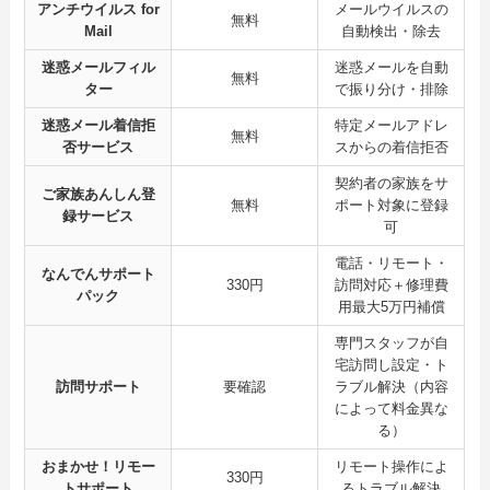
アンチウイルス for
メールウイルスの
無料
Mail
自動検出・除去
迷惑メールフィル
迷惑メールを自動
無料
ター
で振り分け・排除
迷惑メール着信拒
特定メールアドレ
無料
否サービス
スからの着信拒否
契約者の家族をサ
ご家族あんしん登
無料
ポート対象に登録
録サービス
可
電話・リモート・
なんでんサポート
330円
訪問対応＋修理費
パック
用最大5万円補償
専門スタッフが自
宅訪問し設定・ト
訪問サポート
要確認
ラブル解決（内容
によって料金異な
る）
おまかせ！リモー
リモート操作によ
330円
トサポート
るトラブル解決