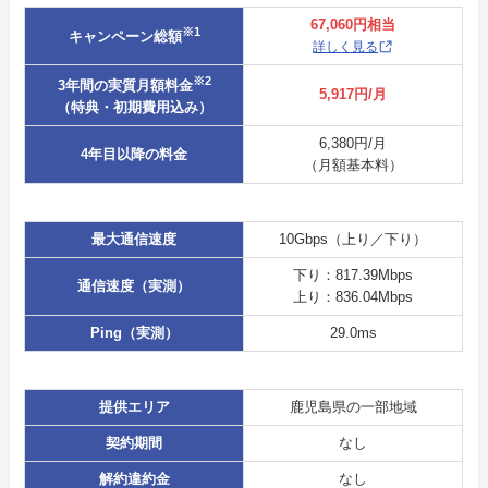
67,060円相当
※1
キャンペーン総額
詳しく見る
※2
3年間の実質月額料金
5,917円/月
（特典・初期費用込み）
6,380円/月
4年目以降の料金
（月額基本料）
最大通信速度
10Gbps（上り／下り）
下り：817.39Mbps
通信速度（実測）
上り：836.04Mbps
Ping（実測）
29.0ms
提供エリア
鹿児島県の一部地域
契約期間
なし
解約違約金
なし