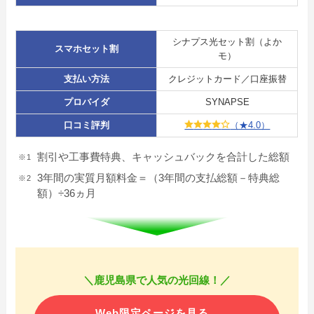
シナプス光セット割（よか
スマホセット割
モ）
支払い方法
クレジットカード／口座振替
プロバイダ
SYNAPSE
口コミ評判
（★4.0）
割引や工事費特典、キャッシュバックを合計した総額
3年間の実質月額料金＝（3年間の支払総額－特典総
額）÷36ヵ月
＼鹿児島県で人気の光回線！／
Web限定ページを見る