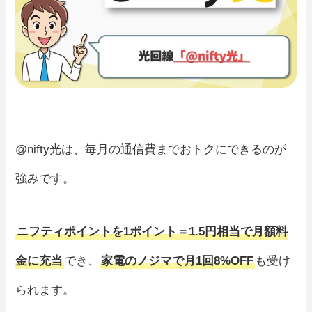
@nifty光は、毎月の通信費までおトクにできるのが
強みです。
ニフティポイントを1ポイント＝1.5円相当で月額料
金に充当
でき、
家電のノジマで月1回8%OFF
も受け
られます。