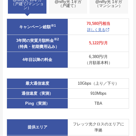
@nifty光 1ギガ
@nifty光 1ギガ
（戸建て/マンショ
（戸建て）
（マンション）
ン）
70,580円相当
※1
キャンペーン総額
詳しく見る
※2
3年間の実質月額料金
5,122円/月
（特典・初期費用込み）
6,380円/月
4年目以降の料金
（月額基本料）
最大通信速度
10Gbps（上り／下り）
通信速度（実測）
910Mbps
Ping（実測）
TBA
フレッツ光クロスのエリアに
提供エリア
準拠