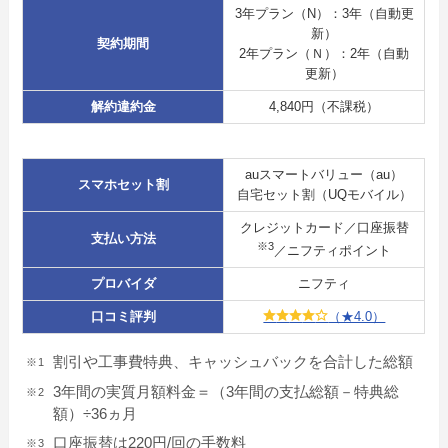
3年プラン（N）：3年（自動更
新）
契約期間
2年プラン（Ｎ）：2年（自動
更新）
解約違約金
4,840円（不課税）
auスマートバリュー（au）
スマホセット割
自宅セット割（UQモバイル）
クレジットカード／口座振替
支払い方法
※3
／ニフティポイント
プロバイダ
ニフティ
口コミ評判
（★4.0）
割引や工事費特典、キャッシュバックを合計した総額
3年間の実質月額料金＝（3年間の支払総額－特典総
額）÷36ヵ月
口座振替は220円/回の手数料