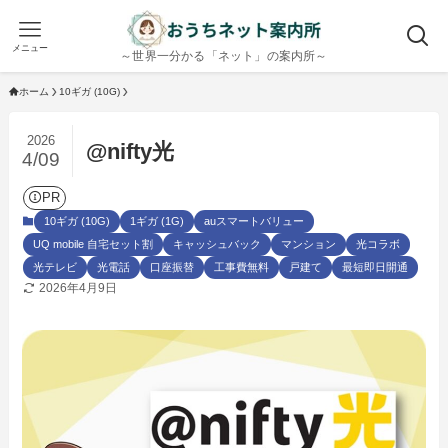
メニュー
～世界一分かる「ネット」の案内所～
ホーム
10ギガ (10G)
2026
@nifty光
4/09
PR
10ギガ (10G)
1ギガ (1G)
auスマートバリュー
UQ mobile 自宅セット割
キャッシュバック
マンション
光コラボ
光テレビ
光電話
口座振替
工事費無料
戸建て
最短即日開通
2026年4月9日